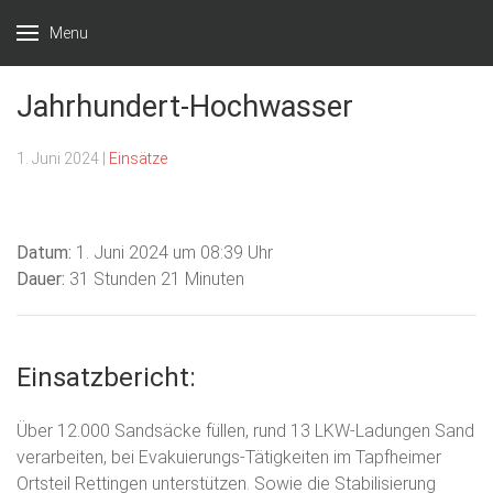
Menu
Freiwillige
Unsere
Feuerwehr
Jahrhundert-Hochwasser
Freizeit
Tapfheim
für eure
1. Juni 2024
|
Einsätze
Sicherheit
Datum:
1. Juni 2024 um 08:39 Uhr
Dauer:
31 Stunden 21 Minuten
Einsatzbericht:
Über 12.000 Sandsäcke füllen, rund 13 LKW-Ladungen Sand
verarbeiten, bei Evakuierungs-Tätigkeiten im Tapfheimer
Ortsteil Rettingen unterstützen. Sowie die Stabilisierung