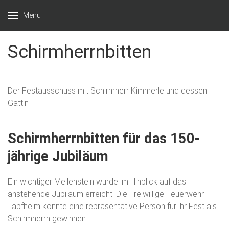
Menu
Freiwillige
Unsere
Feuerwehr
Schirmherrnbitten
Freizeit
Tapfheim
für eure
Sicherheit
Der Festausschuss mit Schirmherr Kimmerle und dessen
Gattin
Schirmherrnbitten für das 150-
jährige Jubiläum
Ein wichtiger Meilenstein wurde im Hinblick auf das
anstehende Jubiläum erreicht. Die Freiwillige Feuerwehr
Tapfheim konnte eine repräsentative Person für ihr Fest als
Schirmherrn gewinnen.