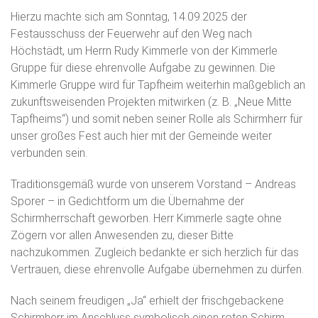
Hierzu machte sich am Sonntag, 14.09.2025 der
Festausschuss der Feuerwehr auf den Weg nach
Höchstädt, um Herrn Rudy Kimmerle von der Kimmerle
Gruppe für diese ehrenvolle Aufgabe zu gewinnen. Die
Kimmerle Gruppe wird für Tapfheim weiterhin maßgeblich an
zukunftsweisenden Projekten mitwirken (z. B. „Neue Mitte
Tapfheims“) und somit neben seiner Rolle als Schirmherr für
unser großes Fest auch hier mit der Gemeinde weiter
verbunden sein.
Traditionsgemäß wurde von unserem Vorstand – Andreas
Sporer – in Gedichtform um die Übernahme der
Schirmherrschaft geworben. Herr Kimmerle sagte ohne
Zögern vor allen Anwesenden zu, dieser Bitte
nachzukommen. Zugleich bedankte er sich herzlich für das
Vertrauen, diese ehrenvolle Aufgabe übernehmen zu dürfen.
Nach seinem freudigen „Ja“ erhielt der frischgebackene
Schirmherr im Anschluss symbolisch einen roten Schirm,